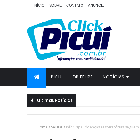
INÍCIO
SOBRE
CONTATO
ANUNCIE
PICUÍ
DR FELIPE
NOTÍCIAS
Últimas Notícias
Home
/
SAÚDE
/
InfoGripe: doenças respiratórias seguem e