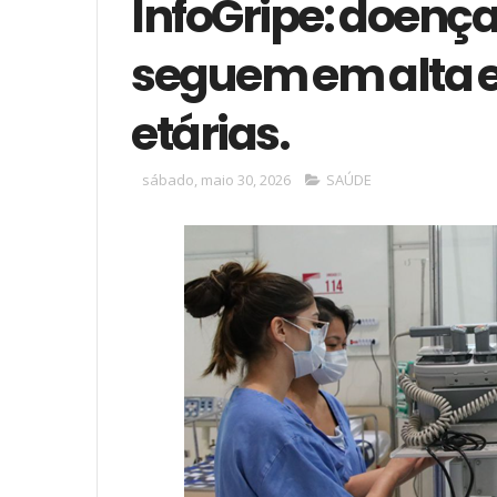
InfoGripe: doença
seguem em alta e
etárias.
sábado, maio 30, 2026
SAÚDE