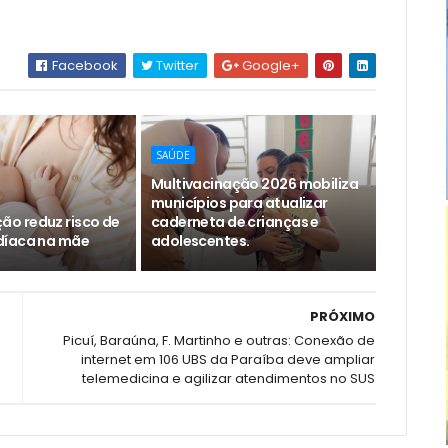
Facebook
Twitter
Google+
SAÚDE
Multivacinação 2026 mobiliza
municípios para atualizar
o reduz risco de
caderneta de crianças e
díaca na mãe
adolescentes.
PRÓXIMO
Picuí, Baraúna, F. Martinho e outras: Conexão de
internet em 106 UBS da Paraíba deve ampliar
telemedicina e agilizar atendimentos no SUS